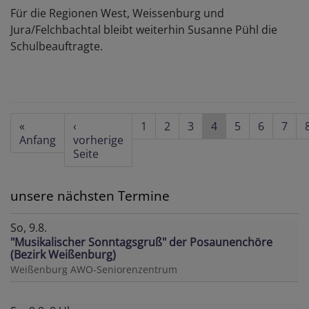
Für die Regionen West, Weissenburg und
Jura/Felchbachtal bleibt weiterhin Susanne Pühl die
Schulbeauftragte.
Seitennummerierung
First
«
Vorherige
‹
Seite
1
Seite
2
Seite
3
Aktuelle
4
Seite
5
Seite
6
Seite
7
page
Anfang
Seite
vorherige
Seite
Seite
unsere nächsten Termine
So, 9.8.
"Musikalischer Sonntagsgruß" der Posaunenchöre
(Bezirk Weißenburg)
Weißenburg
AWO-Seniorenzentrum