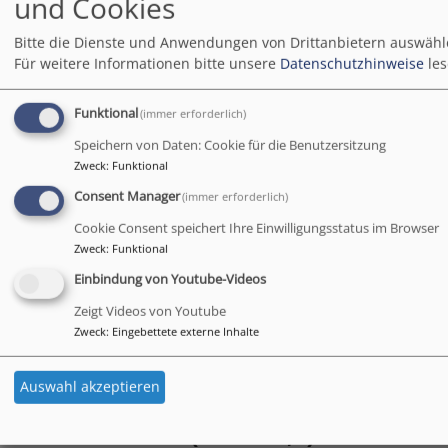
und Cookies
Eltern-Kind-Gruppe
Alesheim
Gemeindehaus Alesheim
Bitte die Dienste und Anwendungen von Drittanbietern auswähl
Für weitere Informationen bitte unsere
Datenschutzhinweise
les
Di, 11.8. 9:30-11 Uhr
Eltern-Kind-Gruppe "Krabbelgruppe"
Funktional
(immer erforderlich)
Thalmässing
Pfarrstadl Offenbau
Speichern von Daten: Cookie für die Benutzersitzung
Zweck
:
Funktional
Di, 11.8. 16 Uhr
Consent Manager
(immer erforderlich)
Gottesdienst
Cookie Consent speichert Ihre Einwilligungsstatus im Browser
Weißenburg
Altenheim St. Andreas
Zweck
:
Funktional
Einbindung von Youtube-Videos
Zeigt Videos von Youtube
Zweck
:
Eingebettete externe Inhalte
Auswahl akzeptieren
Gott spricht: Siehe, ich mache alles
neu! (Offb. 21,5)