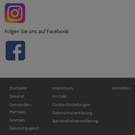
Folgen Sie uns auf Facebook
Hauptnavigation
Fußbereichsmenü
Benutzerm
Startseite
Impressum
Anmelden
Dekanat
Kontakt
Gemeinden /
Cookie-Einstellungen
Pfarreien
Datenschutzerklärung
Gremien
Barrierefreiheitserklärung
Dekanatsjugend