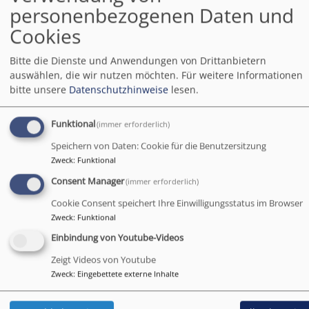
personenbezogenen Daten und
Eltern-Kind-Gruppe
Alesheim
Gemeindehaus Alesheim
Cookies
Bitte die Dienste und Anwendungen von Drittanbietern
Di, 11.8. 9:30-11 Uhr
auswählen, die wir nutzen möchten.
Für weitere Informationen
Eltern-Kind-Gruppe "Krabbelgruppe"
bitte unsere
Datenschutzhinweise
lesen.
Thalmässing
Pfarrstadl Offenbau
Funktional
(immer erforderlich)
Di, 11.8. 16 Uhr
Speichern von Daten: Cookie für die Benutzersitzung
Gottesdienst
Zweck
:
Funktional
Weißenburg
Altenheim St. Andreas
Consent Manager
(immer erforderlich)
Cookie Consent speichert Ihre Einwilligungsstatus im Browser
Di, 11.8. 18:30 Uhr
Zweck
:
Funktional
Gottesdienst
Einbindung von Youtube-Videos
Weißenburg
Klinikum Altmühlfranken Weißenburg
Zeigt Videos von Youtube
Zweck
:
Eingebettete externe Inhalte
Mi, 12.8. 15-16:30 Uhr
Eltern-Kind-Gruppe (Mittwoch Nachmittag)