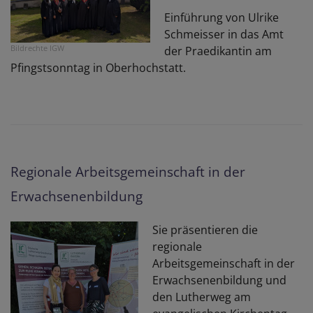
K
Einführung von Ulrike
gr
Schmeisser in das Amt
R
Bildrechte
IGW
der Praedikantin am
E
Pfingstsonntag in Oberhochstatt.
H
v
W
z
V
d
Regionale Arbeitsgemeinschaft in der
B
V
Erwachsenenbildung
Sie präsentieren die
regionale
Arbeitsgemeinschaft in der
Erwachsenenbildung und
den Lutherweg am