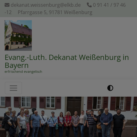
Direkt
dekanat.weissenburg@elkb.de
0 91 41 / 97 46
zum
-12
Pfarrgasse 5, 91781 Weißenburg
Inhalt
Evang.-Luth. Dekanat Weißenburg in
Bayern
erfrischend evangelisch
Hauptnavigation
Previous
Next