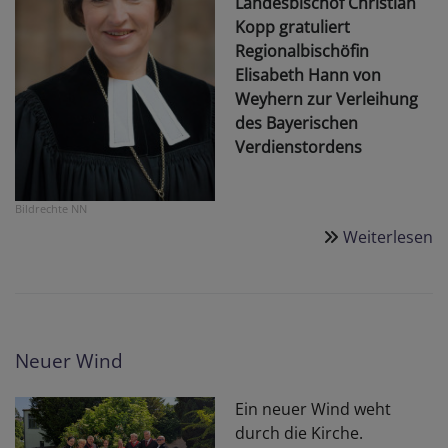
Landesbischof Christian
Kopp gratuliert
Regionalbischöfin
Elisabeth Hann von
Weyhern zur Verleihung
des Bayerischen
Verdienstordens
Bildrechte
NN
Weiterlesen
ü
"
fü
d
ge
Z
Neuer Wind
-
L
Ein neuer Wind weht
C
durch die Kirche.