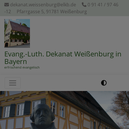
Direkt
dekanat.weissenburg@elkb.de
0 91 41 / 97 46
zum
-12
Pfarrgasse 5, 91781 Weißenburg
Inhalt
Evang.-Luth. Dekanat Weißenburg in
Bayern
erfrischend evangelisch
Hauptnavigation