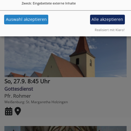
Zweck
:
Eingebettete externe Inhalte
Auswahl akzeptieren
Alle akzeptieren
Realisiert mit Klaro!
So, 27.9. 8:45 Uhr
Gottesdienst
Pfr. Rohmer
Weißenburg
St. Margaretha Holzingen