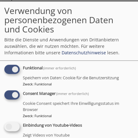
Gottesdienst
Verwendung von
Kirchweih - Pfr. Rohmer
personenbezogenen Daten
Weißenburg
St. Margaretha Holzingen
und Cookies
Bitte die Dienste und Anwendungen von Drittanbietern
auswählen, die wir nutzen möchten.
Für weitere
Informationen bitte unsere
Datenschutzhinweise
lesen.
Funktional
(immer erforderlich)
Speichern von Daten: Cookie für die Benutzersitzung
Zweck
:
Funktional
Consent Manager
(immer erforderlich)
Cookie Consent speichert Ihre Einwilligungsstatus im
So, 20.9. 10 Uhr
Browser
Zweck
:
Funktional
Gottesdienst
Pfarrerin Catharina Fenn
Einbindung von Youtube-Videos
Weißenburg
St. Andreaskirche
Zeigt Videos von Youtube