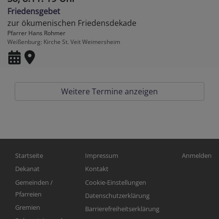
Friedensgebet
zur ökumenischen Friedensdekade
Pfarrer Hans Rohmer
Weißenburg
Kirche St. Veit Weimersheim
Weitere Termine anzeigen
Hauptnavigation
Fußbereichsmenü
Benutzerm
Startseite
Impressum
Anmelden
Dekanat
Kontakt
Gemeinden /
Cookie-Einstellungen
Pfarreien
Datenschutzerklärung
Gremien
Barrierefreiheitserklärung