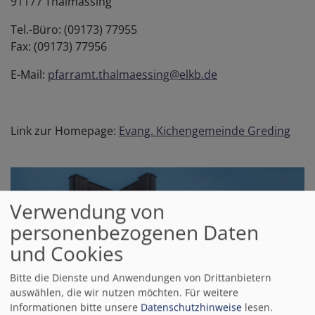
91177 Thalmässing
Tel.-Büro: (09173) 77955
Fax: (09173) 77956
E-Mail:
pfarramt.thalmaessing@elkb.de
Link zur Homepage:
Evang. Kichengemeinde Greding
Verwendung von
personenbezogenen Daten
und Cookies
Bitte die Dienste und Anwendungen von Drittanbietern
auswählen, die wir nutzen möchten.
Für weitere
Informationen bitte unsere
Datenschutzhinweise
lesen.