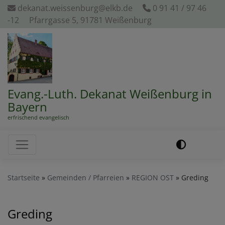
Direkt
dekanat.weissenburg@elkb.de
0 91 41 / 97 46
zum
-12
Pfarrgasse 5, 91781 Weißenburg
Inhalt
Evang.-Luth. Dekanat Weißenburg in
Bayern
erfrischend evangelisch
Hauptnavigation
Startseite
Gemeinden / Pfarreien
REGION OST
Greding
Greding