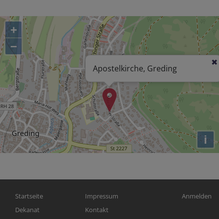
+
−
Apostelkirche, Greding
i
Hauptnavigation
Fußbereichsmenü
Benutzerm
Startseite
Impressum
Anmelden
Dekanat
Kontakt