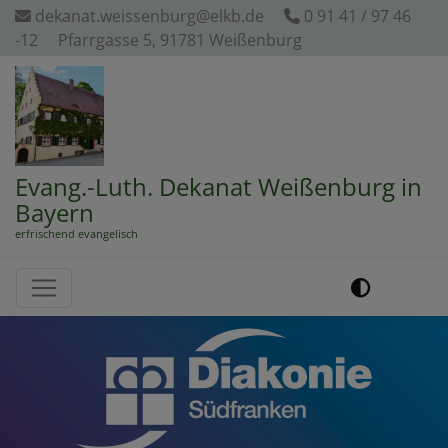
Direkt
dekanat.weissenburg@elkb.de
0 91 41 / 97 46
zum
-12
Pfarrgasse 5, 91781 Weißenburg
Inhalt
Evang.-Luth. Dekanat Weißenburg in
Bayern
erfrischend evangelisch
Hauptnavigation