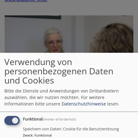
Verwendung von
personenbezogenen Daten
und Cookies
Bitte die Dienste und Anwendungen von Drittanbietern
auswählen, die wir nutzen möchten.
Für weitere
Informationen bitte unsere
Datenschutzhinweise
lesen.
Bildrechte
Diakonie
Alle Telefonnummern, E-Mail Adresse sowie
Funktional
(immer erforderlich)
Informationen zu den Angeboten und Öffnungszeiten
Speichern von Daten: Cookie für die Benutzersitzung
finden Sie auf der Homepage des Diakonischen Werkes
Zweck
:
Funktional