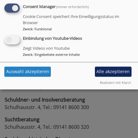
Südfranken e.V.:
www.diakonie-sf.de
Consent Manager
(immer erforderlich)
Unsere Beratungsangebote sind offen für alle
Cookie Consent speichert Ihre Einwilligungsstatus im
Menschen, unabhängig von der Herkunft, Nationalität,
Browser
Religion oder dem sozialen Status – damit Leben
Zweck
:
Funktional
gelingt!
Einbindung von Youtube-Videos
Zeigt Videos von Youtube
Zweck
:
Eingebettete externe Inhalte
Kirchliche allgemeine Sozialarbeit (
Kasa
)
Schulhausstr. 4, Tel.: 09141 8600 302
Auswahl akzeptieren
Alle akzeptieren
Eltern-, Jugend- & Erziehungsberatung (ALMA)
Realisiert mit Klaro!
Schulhausstr. 4, Tel.: 09141 8600 360
Schuldner- und Insolvenzberatung
Schulhausstr. 4, Tel.: 09141 8600 300
Suchtberatung
Schulhausstr. 4, Tel.: 09141 8600 320