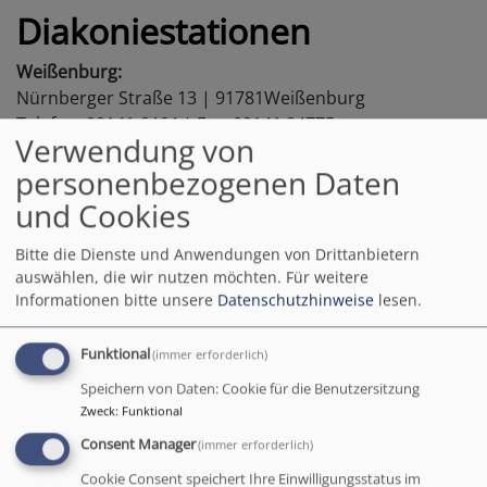
Diakoniestationen
Weißenburg:
Nürnberger Straße 13 | 91781Weißenburg
Telefon: 09141 6464 | Fax: 09141 84775
Verwendung von
E-Mail:
zd.weissenburg@diakonie-sf.de
personenbezogenen Daten
Langenaltheim / Pappenheim:
und Cookies
Mostplatz 2 | 91799 Langenaltheim
Telefon: 09145 1297 | Fax: 09145 836885
Bitte die Dienste und Anwendungen von Drittanbietern
E-Mall:
zd.langenalthelm@diakonie-sf.de
auswählen, die wir nutzen möchten.
Für weitere
Informationen bitte unsere
Datenschutzhinweise
lesen.
Thalmässing
(Jura):
Stettener Str.11 | 91177 Thalmässing
Funktional
(immer erforderlich)
Telefon: 09173 1300 | Fax: 09173 793165
Speichern von Daten: Cookie für die Benutzersitzung
E-Mail:
zd.jura@diakonie-sl.de
Zweck
:
Funktional
Roth / Schwabach:
Consent Manager
(immer erforderlich)
Steigerwaldstraße1 | 91126 Rednitzhembach
Cookie Consent speichert Ihre Einwilligungsstatus im