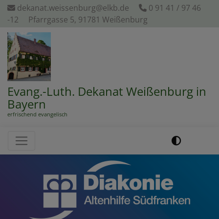
Direkt
dekanat.weissenburg@elkb.de
0 91 41 / 97 46
zum
-12
Pfarrgasse 5, 91781 Weißenburg
Inhalt
Evang.-Luth. Dekanat Weißenburg in
Bayern
erfrischend evangelisch
Hauptnavigation