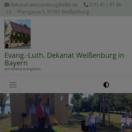
Direkt
dekanat.weissenburg@elkb.de
0 91 41 / 97 46
zum
-12
Pfarrgasse 5, 91781 Weißenburg
Inhalt
Evang.-Luth. Dekanat Weißenburg in
Bayern
erfrischend evangelisch
Hauptnavigation