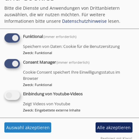
Jahren. Im Dekantsgebiet Weißenburg liegt der Große
Bitte die Dienste und Anwendungen von Drittanbietern
Brombachsee mit seinen Natursandstränden in
auswählen, die wir nutzen möchten.
Für weitere
Informationen bitte unsere
Datenschutzhinweise
lesen.
Pleinfeld und Allmannsdorf. In Pleinfeld gibt es auch
einen großen Campingplatz - Waldcamping
Brombachsee - mit mehr als 400 Stellplätzen. Hier
Funktional
(immer erforderlich)
suchen im Sommer Mitarbeitende von „Kirche
Speichern von Daten: Cookie für die Benutzersitzung
Unterwegs“ den unmittelbaren Kontakt zu den
Zweck
:
Funktional
Menschen.
Consent Manager
(immer erforderlich)
Das Dekanat Weißenburg bietet in den
Cookie Consent speichert Ihre Einwilligungsstatus im
Browser
Sommermonaten Gottesdienste mit der
Zweck
:
Funktional
Schäferwagenkirche direkt am Sandstrand des Sees an.
Den Gottesdienstplatz bei Allmannsdorf am Großen
Einbindung von Youtube-Videos
Brombachsee erreichen Sie vom Parkplatz
Zeigt Videos von Youtube
Allmannsdorf aus in wenigen Minuten zu Fuß. Gehen
Zweck
:
Eingebettete externe Inhalte
Sie vorbei an der Freizeitanlage "Arche" etwas weiter
westlich vom Anlegeplatz der MS Brombachsee zum
Auswahl akzeptieren
Alle akzeptieren
Standort der Schäferwagenkirche. Bläser bereichern im
August um 17 Uhr die „Tagesausklänge“ musikalisch.
Realisiert mit Klaro!