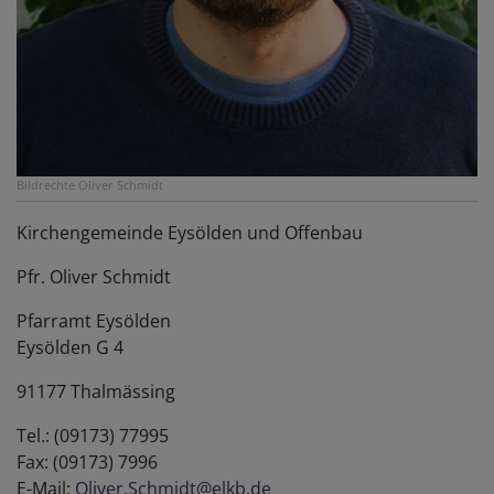
Bildrechte
Oliver Schmidt
Kirchengemeinde Eysölden und Offenbau
Pfr. Oliver Schmidt
Pfarramt Eysölden
Eysölden G 4
91177 Thalmässing
Tel.: (09173) 77995
Fax: (09173) 7996
E-Mail:
Oliver.Schmidt@elkb.de