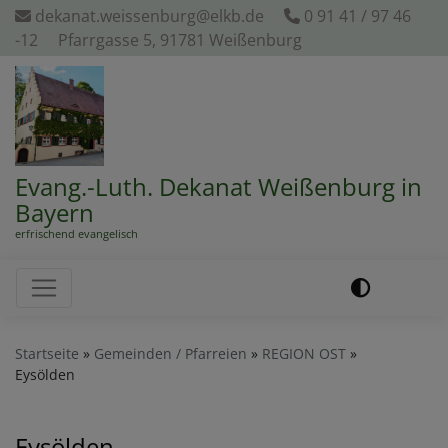
Direkt
dekanat.weissenburg@elkb.de
0 91 41 / 97 46
zum
-12
Pfarrgasse 5, 91781 Weißenburg
Inhalt
Evang.-Luth. Dekanat Weißenburg in
Bayern
erfrischend evangelisch
Hauptnavigation
Startseite
Gemeinden / Pfarreien
REGION OST
Eysölden
Eysölden