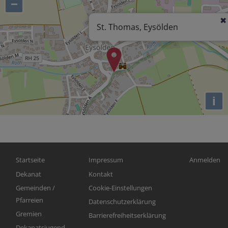
−
St. Thomas, Eysölden
i
Hauptnavigation
Fußbereichsmenü
Benutzerm
Startseite
Impressum
Anmelden
Dekanat
Kontakt
Gemeinden /
Cookie-Einstellungen
Pfarreien
Datenschutzerklärung
Gremien
Barrierefreiheitserklärung
Dekanatsjugend