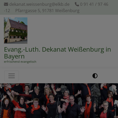
Direkt
dekanat.weissenburg@elkb.de
0 91 41 / 97 46
zum
-12
Pfarrgasse 5, 91781 Weißenburg
Inhalt
Evang.-Luth. Dekanat Weißenburg in
Bayern
erfrischend evangelisch
Hauptnavigation