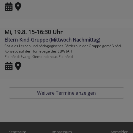
Mi, 19.8. 15-16:30 Uhr
Eltern-Kind-Gruppe (Mittwoch Nachmittag)
Soziales Lernen und pädagogisches Fördern in der Gruppe gemäß päd.
Konzept auf der Homepage des EBW JAH
Pleinfeld
Evang. Gemeindehaus Pleinfeld
Weitere Termine anzeigen
Hauptnavigation
Fußbereichsmenü
Benutzerm
Startseite
Impressum
Anmelden