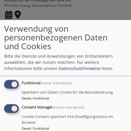
Konzept auf der Homepage des EBW JAH
Pleinfeld
Evang. Gemeindehaus Pleinfeld
Verwendung von
personenbezogenen Daten
Do, 13.8. 9:30-11 Uhr
und Cookies
Eltern-Kind-Gruppe (Donnerstag Vormittag)
Soziales Lernen und pädagogisches Fördern in der Gruppe gemäß päd.
Bitte die Dienste und Anwendungen von Drittanbietern
Konzept auf der Homepage des EBW JAH
auswählen, die wir nutzen möchten.
Für weitere
Pleinfeld
Evang. Gemeindehaus Pleinfeld
Informationen bitte unsere
Datenschutzhinweise
lesen.
Funktional
(immer erforderlich)
Speichern von Daten: Cookie für die Benutzersitzung
Do, 13.8. 9:30-10:30 Uhr
Zweck
:
Funktional
Eltern-Kind-Gruppe Ellingen (am Vormittag)
Consent Manager
(immer erforderlich)
Soziales Lernen und pädagogisches Fördern in der Gruppe gemäß päd.
Cookie Consent speichert Ihre Einwilligungsstatus im
Konzept des EBW JAH
Laura Platvoet
Browser
Ellingen
Evangelisches Gemeindehaus Ellingen
Zweck
:
Funktional