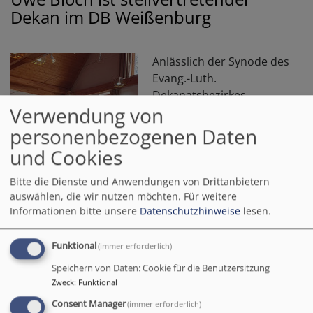
Dekan im DB Weißenburg
Anlässlich der Synode des
Evang.-Luth.
Dekanatsbezirkes
Verwendung von
Weißenburg führte
Dekanin Ingrid Gottwald-
personenbezogenen Daten
Weber Pfarrer Uwe M.
und Cookies
Bloch (50) aus Pleinfeld
als stellvertretenden
Bitte die Dienste und Anwendungen von Drittanbietern
Dekan im Dekanatsbezirk
auswählen, die wir nutzen möchten.
Für weitere
Informationen bitte unsere
Datenschutzhinweise
lesen.
Weißenburg ein.
Nach Vorschlag der Dekanin
Funktional
(immer erforderlich)
und Anhörung des
Speichern von Daten: Cookie für die Benutzersitzung
Pfarrkapitels wurde Pfarrer
Zweck
:
Funktional
Bildrechte
IGW
Bloch durch den
Consent Manager
(immer erforderlich)
Dekanatsausschuss in dieses Amt für 6 Jahre gewählt.