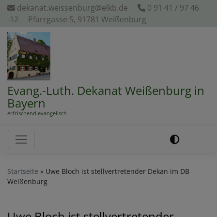
Direkt
dekanat.weissenburg@elkb.de
0 91 41 / 97 46
zum
-12
Pfarrgasse 5, 91781 Weißenburg
Inhalt
Evang.-Luth. Dekanat Weißenburg in
Bayern
erfrischend evangelisch
Hauptnavigation
Startseite
Uwe Bloch ist stellvertretender Dekan im DB
Weißenburg
Uwe Bloch ist stellvertretender