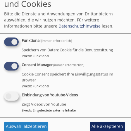
und Cookies
KLINIKSEELSORGE
Bitte die Dienste und Anwendungen von Drittanbietern
auswählen, die wir nutzen möchten.
Für weitere
Informationen bitte unsere
Datenschutzhinweise
lesen.
Funktional
(immer erforderlich)
Speichern von Daten: Cookie für die Benutzersitzung
Zweck
:
Funktional
Klinikseelsorge durch Pfrin Sibylle Bloch
MITARBEITERVERTRETUNG (MAV)
Consent Manager
(immer erforderlich)
Cookie Consent speichert Ihre Einwilligungsstatus im
Browser
Zweck
:
Funktional
Einbindung von Youtube-Videos
Zeigt Videos von Youtube
Zweck
:
Eingebettete externe Inhalte
Im Dekanat Weißenburg gibt es eine neue MAV
PARTNERSCHAFT BOANA
Auswahl akzeptieren
Alle akzeptieren