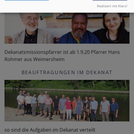
Realisiert mit Klaro!
Dekanatsmissionspfarrer ist ab 1.9.20 Pfarrer Hans
Rohmer aus Weimersheim
BEAUFTRAGUNGEN IM DEKANAT
so sind die Aufgaben im Dekanat verteilt