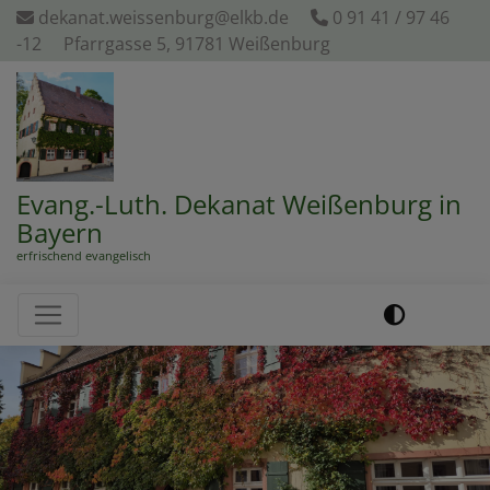
Direkt
dekanat.weissenburg@elkb.de
0 91 41 / 97 46
zum
-12
Pfarrgasse 5, 91781 Weißenburg
Inhalt
Evang.-Luth. Dekanat Weißenburg in
Bayern
erfrischend evangelisch
Hauptnavigation