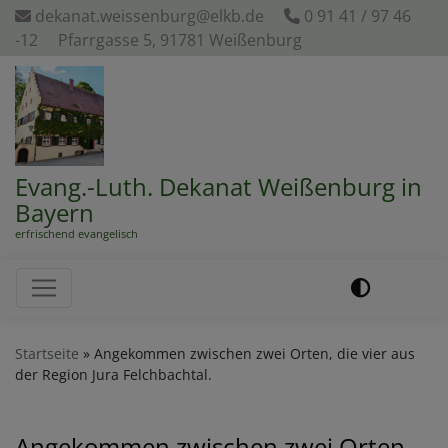
Direkt
dekanat.weissenburg@elkb.de
0 91 41 / 97 46
zum
-12
Pfarrgasse 5, 91781 Weißenburg
Inhalt
Evang.-Luth. Dekanat Weißenburg in
Bayern
erfrischend evangelisch
Hauptnavigation
Startseite
Angekommen zwischen zwei Orten, die vier aus
der Region Jura Felchbachtal.
Angekommen zwischen zwei Orten,